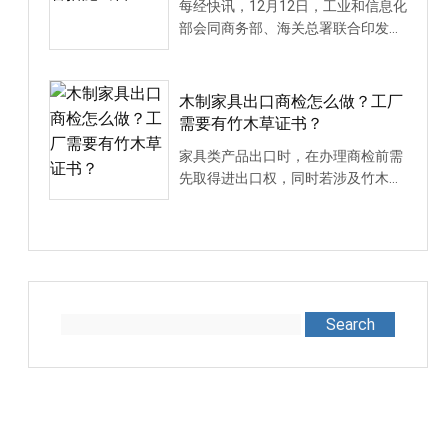
每经快讯，12月12日，工业和信息化
部会同商务部、海关总署联合印发
《关于优化锂亚硫酰···
木制家具出口商检怎么做？工厂
需要有竹木草证书？
家具类产品出口时，在办理商检前需
先取得进出口权，同时若涉及竹木草
制品还需办理出境···
Search