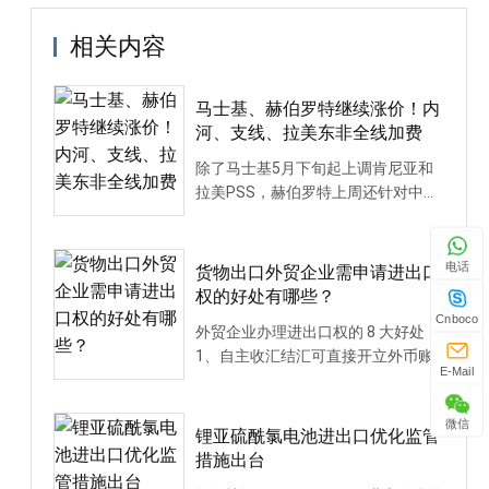
相关内容
马士基、赫伯罗特继续涨价！内
河、支线、拉美东非全线加费
除了马士基5月下旬起上调肯尼亚和
拉美PSS，赫伯罗特上周还针对中国
大陆约50个内河港口···
电话
货物出口外贸企业需申请进出口
权的好处有哪些？
Cnboco
外贸企业办理进出口权的 8 大好处
1、自主收汇结汇可直接开立外币账
E-Mail
户，自行收外汇、结···
微信
锂亚硫酰氯电池进出口优化监管
措施出台