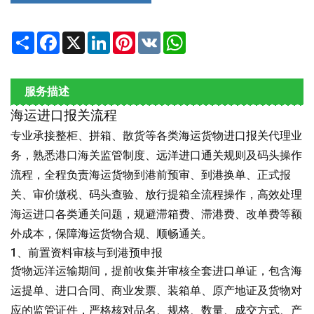
Share
Facebook
X
LinkedIn
Pinterest
VK
WhatsApp
服务描述
海运进口报关流程
专业承接整柜、拼箱、散货等各类海运货物进口报关代理业
务，熟悉港口海关监管制度、远洋进口通关规则及码头操作
流程，全程负责海运货物到港前预审、到港换单、正式报
关、审价缴税、码头查验、放行提箱全流程操作，高效处理
海运进口各类通关问题，规避滞箱费、滞港费、改单费等额
外成本，保障海运货物合规、顺畅通关。
1、前置资料审核与到港预申报
货物远洋运输期间，提前收集并审核全套进口单证，包含海
运提单、进口合同、商业发票、装箱单、原产地证及货物对
应的监管证件，严格核对品名、规格、数量、成交方式、产