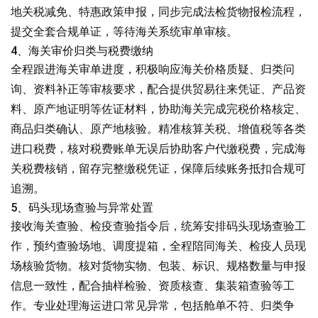
地关税减免、特惠政策申报，同步完成法检货物报检流程，
提交全套合规单证，等待海关系统审单审核。
4、海关审价归类与税费缴纳
全程跟进海关审单进度，积极响应海关价格质疑、归类问
询、资料补正等审核要求，配合提供贸易往来凭证、产品资
料、原产地证明等佐证材料，协助海关完成完税价格核定、
商品归类确认、原产地核验。精准核算关税、增值税等各类
进口税费，核对税费账单无误后协助客户代缴税费，完成海
关税费核销，留存完整缴税凭证，保障后续账务抵扣合规可
追溯。
5、码头现场查验与异常处置
接收海关查验、检疫查验指令后，统筹安排码头现场查验工
作，预约查验场地、调度提箱，全程陪同海关、检疫人员现
场核验货物。核对货物实物、包装、标识、规格数量与申报
信息一致性，配合抽样检验、资质核查、集装箱查验等工
作。专业处理海运进口常见异常，包括舱单不符、归类争