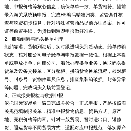
地、申报价格等核心信息，确保单单一致、单货相符。提前
录入海关系统预申报，完成HS编码精准归类、监管条件核
查与税费初步核算，针对特殊监管商品提前办理备案、许可
证等前置手续，为货物到港即申报做好准备。
2、船舶到港与码头换单办理
船舶靠港、货物到港后，实时跟进码头到货动态、舱单传输
状态，核对船公司电子舱单与申报数据一致性。根据正本提
单或电放提单，向船公司、船代办理换单业务，换取码头提
货单及设备交接单，区分整柜、拼箱货物换单流程，核对柜
号、封条号、货物件重尺信息，排查集装箱破损、封条异常
等问题，完成码头入场前置登记。
3、正式报关报检与数据申报
依托国际贸易单一窗口完成关检合一正式申报，严格按照海
关规范填制报关单，精准申报货物信息、贸易方式、原产
地、完税价格等内容。针对一般贸易、暂时进出口、返修
货、退运货等不同贸易方式，适配对应申报规范，落实原产