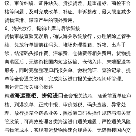
议、审价纠纷、证件缺失、货损货差、超重超标、商检不合
格等问题，及时完成改单、补证、申诉整改，最大限度减少
货物滞港、滞箱产生的额外费用。
6、海关放行、提箱出库与后续衔接
货物审核查验无误后，确认海关系统放行，办理解除监管手
续。凭放行单据前往码头、堆场办理提箱、拆箱、出库手
续，结清码头操作费、滞箱费、仓储费等相关费用。货物提
离港区后，无缝衔接国内短途运输、仓储入库、末端配送等
服务，同时完整整理归档报关单、缴税凭证、查验记录、提
单等全套通关资料，完成海运进口报关全流程闭环管理。
海运进口报关核心概述
海运整柜、拼箱进口
精通
全套报关流程，涵盖前置单证审
核、到港换单、正式申报、审价缴税、码头查验、异常处
理、放行提箱全链条业务，熟悉港口码头操作规范与海关监
管政策，可高效处理各类海运进口通关难题，严控通关风险
与物流成本，实现海运货物快速合规通关、无缝衔接国内交